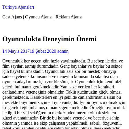
İçeriğe
Türkiye Ajansları
geç
Cast Ajans | Oyuncu Ajansı | Reklam Ajansı
Oyunculukta Deneyimin Önemi
14 Mayıs 2017
19 Şubat 2020
admin
Oyunculuk her geçen gün hızla yayılmaktadır. Bu sebep ile dizi ve
film sayıları artmış durumdadır. Genç bayanlar ve baylar bu sektör
için hayal kurmaktadır. Oyunculuk asla zor bir meslek olmayıp
sadece yetenek konusunda ve deneyim konusunda sıkıntısı olan
oyuncu adaylarımız için zor bir süreçtir. Oyunculuk için kendinizi
yeterli bulmanız gerekmektedir. Yani size verilen her karakteri
canlandırma yeteneğiniz olmalıdır. Taklit gücünüzün güçlü olması
gerekmektedir. Karakterleri en iyi şekilde canlandırmanız sizin bu
meslekte büyümeniz için en iyi avantajdır. İyi bir oyuncu olmak için
ise gerekli eğitimi almış olmanız gerekmektedir. Örneğin oyunculuk
ile ilgili bir yükseköğrenim merkezinden mezun olmak sizin en
güzel avantajınızdır. Bir de bu konuda yetenek ve beceriye sahip
olmanın yanında ise ekip çalışması yapabilmeli, sabırlı, özgüvenli,
rahat konuşabilen özeliklere sahip bir aday olması gerekmektedir.