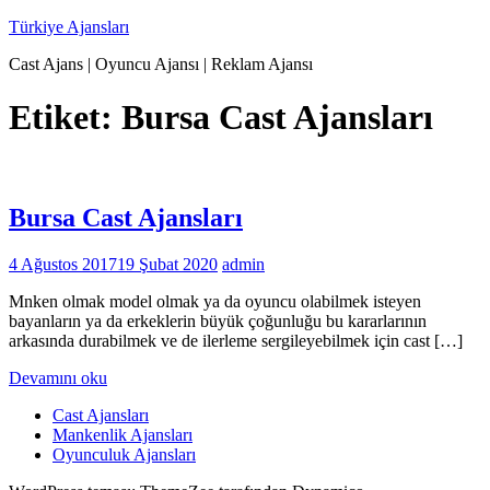
İçeriğe
Türkiye Ajansları
geç
Cast Ajans | Oyuncu Ajansı | Reklam Ajansı
Etiket:
Bursa Cast Ajansları
Bursa Cast Ajansları
4 Ağustos 2017
19 Şubat 2020
admin
Mnken olmak model olmak ya da oyuncu olabilmek isteyen
bayanların ya da erkeklerin büyük çoğunluğu bu kararlarının
arkasında durabilmek ve de ilerleme sergileyebilmek için cast […]
Devamını oku
Cast Ajansları
Mankenlik Ajansları
Oyunculuk Ajansları