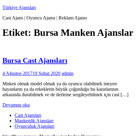
İçeriğe
Türkiye Ajansları
geç
Cast Ajans | Oyuncu Ajansı | Reklam Ajansı
Etiket:
Bursa Manken Ajanslar
Bursa Cast Ajansları
4 Ağustos 2017
19 Şubat 2020
admin
Mnken olmak model olmak ya da oyuncu olabilmek isteyen
bayanların ya da erkeklerin büyük çoğunluğu bu kararlarının
arkasında durabilmek ve de ilerleme sergileyebilmek için cast […]
Devamını oku
Cast Ajansları
Mankenlik Ajansları
Oyunculuk Ajansları