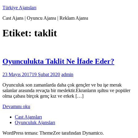
İçeriğe
Türkiye Ajansları
geç
Cast Ajans | Oyuncu Ajansı | Reklam Ajansı
Etiket:
taklit
Oyunculukta Taklit Ne İfade Eder?
23 Mayıs 2017
19 Şubat 2020
admin
Oyunculuk son zamanlarda daha çok gençler ve bu işe merak
salanlar arasında revaçta bir meslektir.Ekranların ışıltısı ve popüler
olma çabası birçok genç kız ve erkek […]
Devamını oku
Cast Ajansları
Oyunculuk Ajansları
WordPress teması: ThemeZee tarafından Dynamico.