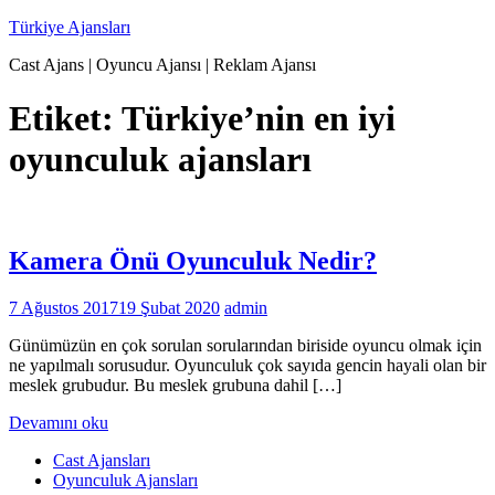
İçeriğe
Türkiye Ajansları
geç
Cast Ajans | Oyuncu Ajansı | Reklam Ajansı
Etiket:
Türkiye’nin en iyi
oyunculuk ajansları
Kamera Önü Oyunculuk Nedir?
7 Ağustos 2017
19 Şubat 2020
admin
Günümüzün en çok sorulan sorularından biriside oyuncu olmak için
ne yapılmalı sorusudur. Oyunculuk çok sayıda gencin hayali olan bir
meslek grubudur. Bu meslek grubuna dahil […]
Devamını oku
Cast Ajansları
Oyunculuk Ajansları