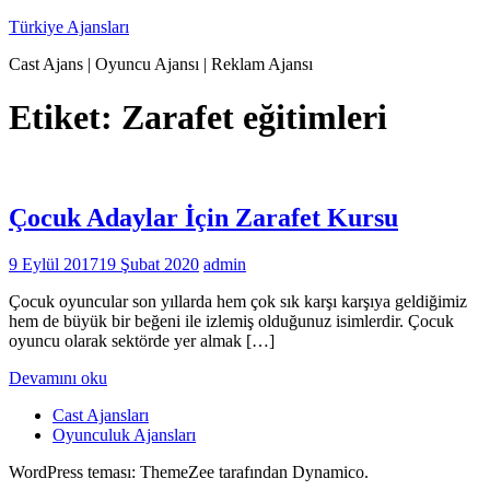
İçeriğe
Türkiye Ajansları
geç
Cast Ajans | Oyuncu Ajansı | Reklam Ajansı
Etiket:
Zarafet eğitimleri
Çocuk Adaylar İçin Zarafet Kursu
9 Eylül 2017
19 Şubat 2020
admin
Çocuk oyuncular son yıllarda hem çok sık karşı karşıya geldiğimiz
hem de büyük bir beğeni ile izlemiş olduğunuz isimlerdir. Çocuk
oyuncu olarak sektörde yer almak […]
Devamını oku
Cast Ajansları
Oyunculuk Ajansları
WordPress teması: ThemeZee tarafından Dynamico.