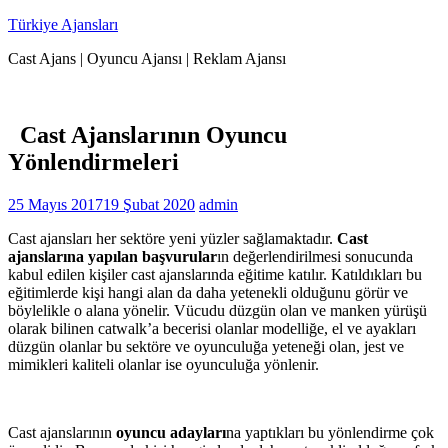
İçeriğe
Türkiye Ajansları
geç
Cast Ajans | Oyuncu Ajansı | Reklam Ajansı
Cast Ajanslarının Oyuncu
Yönlendirmeleri
25 Mayıs 2017
19 Şubat 2020
admin
Cast ajansları her sektöre yeni yüzler sağlamaktadır.
Cast
ajanslarına yapılan başvurular
ın değerlendirilmesi sonucunda
kabul edilen kişiler cast ajanslarında eğitime katılır. Katıldıkları bu
eğitimlerde kişi hangi alan da daha yetenekli olduğunu görür ve
böylelikle o alana yönelir. Vücudu düzgün olan ve manken yürüşü
olarak bilinen catwalk’a becerisi olanlar modelliğe, el ve ayakları
düzgün olanlar bu sektöre ve oyunculuğa yeteneği olan, jest ve
mimikleri kaliteli olanlar ise oyunculuğa yönlenir.
Cast ajanslarının
oyuncu adayları
na yaptıkları bu yönlendirme çok