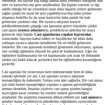
önemlidir. Bu sayede kişi hangi alanda daha yetenekli olduğunu fark
eder ve kariyerini ona göre şekillendirir. Bir kişinin yetenek ve ilgi
sahibi olduğu bir işe yönelmesi onun daha başarılı yerlere gelmesini
sağlar çünkü bir insan bir şeyi yapabiliyorsa hep daha iyisine
ulaşmayı hedefler bu da onun kariyerini daha parlak bir hale
gelmesine yardımcı olur. Bir oyuncu adayının kariyer
şekillendirmesinde çalıştığı cast ajansının görevi büyüktür çünkü
cast ajansı
oyuncu adayları
yla, prodüksiyon şirketini bir araya
getirecek olan kişidir.
Cast
ajanslarına yapılan başvurular
sonucunda, başvuru kabul edilen ve hayallerine bir adım daha
yaklaşan oyuncu adayları kendilerine bir rol teklifi gelmesini
beklerler. Bir cast ajansında kendinizi göstermek istiyorsanız, ajansın
size verdiği eğitimlere düzenli bir şekil de katılmalısınız. Eğer bu
eğitimlere katılmazsanız bir rol kapmanızda çok uzak bir ihtimaldir
çünkü sizi farklı kılacak şeylerden biri bu eğitimlerden kazandığınız
şeylerdir.
Cast ajansları bir oyuncunun hem ünlenmesinde hem de daha
sonraki işlerinde yer alır. Cast ajansları oyuncu adayının
menajerliğini de üstlenirler. Onlara yeni işler sağlarlar. Bir cast ajansı
için ünlü birinin menajerliğini yapması o ajansın güvenilirliğinin
artması demektir. İnsanlar yüzlerce cast ajansı içinden hangisi
seçeceğine karar veremez bu yüzden onların güvenilirliğini
araştırırlar. Bu araştırma esnasında dikkat ettikleri şey
cast ajansı
nın
şimdiye kadar prodüksiyon şirketlerine sağladıkları oyunculardır.