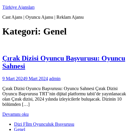
İçeriğe
Türkiye Ajansları
geç
Cast Ajans | Oyuncu Ajansı | Reklam Ajansı
Kategori:
Genel
Çırak Dizisi Oyuncu Başvurusu: Oyuncu
Sahnesi
9 Mart 2024
9 Mart 2024
admin
Çırak Dizisi Oyuncu Başvurusu: Oyuncu Sahnesi Çırak Dizisi
Oyuncu Başvurusu TRT’nin dijital platformu tabii’de yayınlanacak
olan Çırak dizisi, 2024 yılında izleyicilerle buluşacak. Dizinin 10
bölümden […]
Devamını oku
Dizi Fİlm Oyunculuk Bsşvurusu
Genel