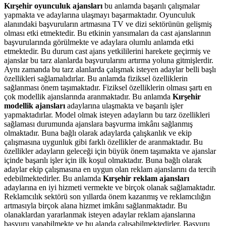
Kırşehir oyunculuk ajansları
bu anlamda başarılı çalışmalar
yapmakta ve adaylarına ulaşmayı başarmaktadır. Oyunculuk
alanındaki başvuruların artmasına TV ve dizi sektörünün gelişmiş
olması etki etmektedir. Bu etkinin yansımaları da cast ajanslarının
başvurularında görülmekte ve adaylara olumlu anlamda etki
etmektedir. Bu durum cast ajans yetkililerini harekete geçirmiş ve
ajanslar bu tarz alanlarda başvurularını artırma yoluna gitmişlerdir.
Aynı zamanda bu tarz alanlarda çalışmak isteyen adaylar belli başlı
özellikleri sağlamalıdırlar. Bu anlamda fiziksel özelliklerin
sağlanması önem taşımaktadır. Fiziksel özelliklerin olması şartı en
çok modellik ajanslarında aranmaktadır. Bu anlamda
Kırşehir
modellik ajansları
adaylarına ulaşmakta ve başarılı işler
yapmaktadırlar. Model olmak isteyen adayların bu tarz özellikleri
sağlaması durumunda ajanslara başvurma imkânı sağlanmış
olmaktadır. Buna bağlı olarak adaylarda çalışkanlık ve ekip
çalışmasına uygunluk gibi farklı özellikler de aranmaktadır. Bu
özellikler adayların geleceği için büyük önem taşımakta ve ajanslar
içinde başarılı işler için ilk koşul olmaktadır. Buna bağlı olarak
adaylar ekip çalışmasına en uygun olan reklam ajanslarını da tercih
edebilmektedirler. Bu anlamda
Kırşehir reklam ajansları
adaylarına en iyi hizmeti vermekte ve birçok olanak sağlamaktadır.
Reklamcılık sektörü son yıllarda önem kazanmış ve reklamcılığın
artmasıyla birçok alana hizmet imkânı sağlanmaktadır. Bu
olanaklardan yararlanmak isteyen adaylar reklam ajanslarına
başvuru yapabilmekte ve bu alanda çalışabilmektedirler. Başvuru